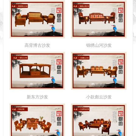
高背博古沙发
锦绣山河沙发
新东方沙发
小款彪云沙发