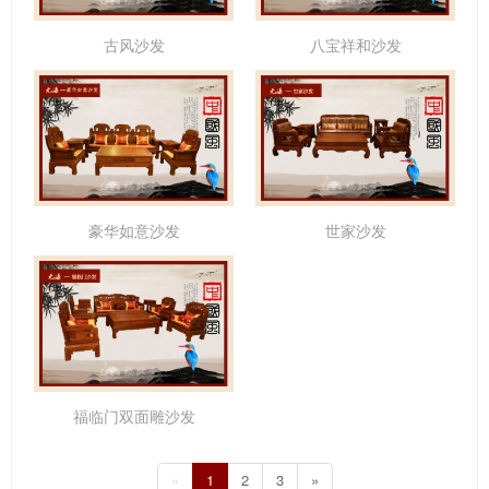
古风沙发
八宝祥和沙发
豪华如意沙发
世家沙发
福临门双面雕沙发
«
1
2
3
»