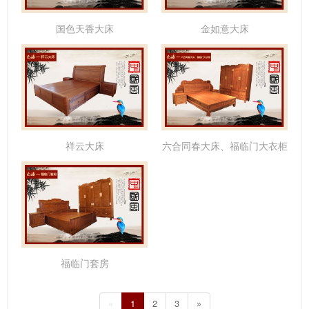
国色天香大床
金如意大床
祥云大床
六合同春大床、福临门大衣柜
福临门套房
«
1
2
3
»