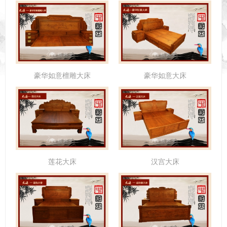
豪华如意檀雕大床
豪华如意大床
莲花大床
汉宫大床